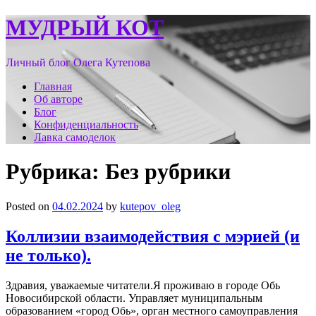
Skip
МУДРЫЙ КОТ
to
content
Личный блог Олега Кутепова
Primary
Главная
Об авторе
Menu
Блог
Конфиденциальность
Лавка самоделок
Рубрика:
Без рубрики
Posted on
04.02.2024
by
kutepov_oleg
Коллизии взаимодействия с мэрией (и
не только).
Здравия, уважаемые читатели.Я проживаю в городе Обь
Новосибирской области. Управляет муниципальным
образованием «город Обь», орган местного самоуправления