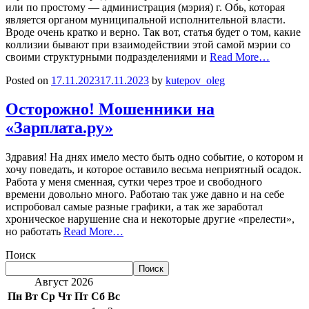
или по простому — администрация (мэрия) г. Обь, которая
является органом муниципальной исполнительной власти.
Вроде очень кратко и верно. Так вот, статья будет о том, какие
коллизии бывают при взаимодействии этой самой мэрии со
своими структурными подразделениями и
Read More…
Posted on
17.11.2023
17.11.2023
by
kutepov_oleg
Осторожно! Мошенники на
«Зарплата.ру»
Здравия! На днях имело место быть одно событие, о котором и
хочу поведать, и которое оставило весьма неприятный осадок.
Работа у меня сменная, сутки через трое и свободного
времени довольно много. Работаю так уже давно и на себе
испробовал самые разные графики, а так же заработал
хроническое нарушение сна и некоторые другие «прелести»,
но работать
Read More…
Поиск
Поиск
Август 2026
Пн
Вт
Ср
Чт
Пт
Сб
Вс