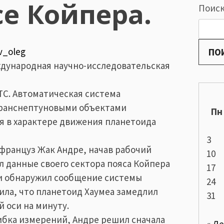
се Койпера.
Поис
v_oleg
ПО
еждународная научно-исследовательская
UTC. Автоматическая система
транснептуновыми объектами
Пн
я в характере движения планетоида
3
, француз Жак Андре, начав рабочий
10
 данные своего сектора пояса Койпера
17
а и обнаружил сообщение системы
24
ила, что планетоид Хаумеа замедлил
31
 оси на минуту.
ибка измерений, Андре решил сначала
« Д