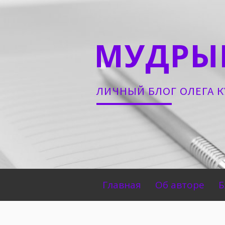
Skip
to
content
МУДРЫ
ЛИЧНЫЙ БЛОГ ОЛЕГА 
Primary
Главная
Об авторе
Б
Menu