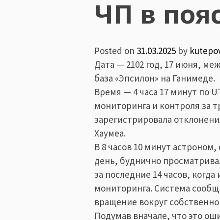
ЧП в поя
Posted on
31.03.2025
by
kutepo
Дата — 2102 год, 17 июня, м
база «Эпсилон» на Ганимеде.
Время — 4 часа 17 минут по 
мониторинга и контроля за 
зарегистрировала отклонени
Хаумеа.
В 8 часов 10 минут астроном
день, буднично просматривал
за последние 14 часов, когд
мониторинга. Система сообщ
вращение вокруг собственной
Подумав вначале, что это ош