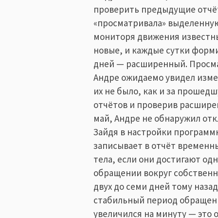
проверить предыдущие отчё
«просматривала» выделенную
мониторя движения известны
новые, и каждые сутки форми
дней — расширенный. Просма
Андре ожидаемо увидел измен
их не было, как и за прошед
отчётов и проверив расширенн
май, Андре не обнаружил отк
Зайдя в настройки программн
записывает в отчёт временн
тела, если они достигают од
обращении вокруг собственно
двух до семи дней тому наза
стабильный период обращения
увеличился на минуту — это 