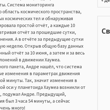
ты. Система мониторинга
 область космического пространства,
х космических тел и обнаруживая
ровала простой отчёт, а каждые 10
С
тривая отчёт за прошедшие сутки,
ения. А в отчёте за предыдущие сутки
шую неделю. Открыв общую базу данных
ый отчёт за 10 июня, а затем и за весь
лонений в движении Хаумеа.
ого пакета, Андре нашёл, что система
ые изменения в параметрах движения
ной минуты. Так, значит изменения в
й оси у планетоида Хаумеа возникли от
д, подумал Андре. Предыдущий,
 был 3 часа 54 минуты, а сейчас
очень много!