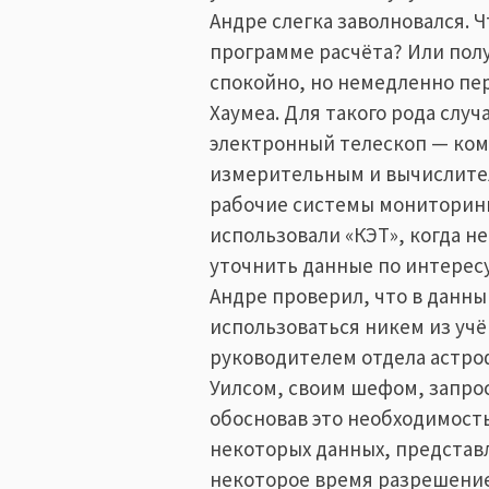
Андре слегка заволновался. Ч
программе расчёта? Или пол
спокойно, но немедленно пе
Хаумеа. Для такого рода случ
электронный телескоп — ком
измерительным и вычислите
рабочие системы мониторинг
использовали «КЭТ», когда 
уточнить данные по интерес
Андре проверил, что в данны
использоваться никем из учё
руководителем отдела астр
Уилсом, своим шефом, запрос
обосновав это необходимост
некоторых данных, представл
некоторое время разрешение