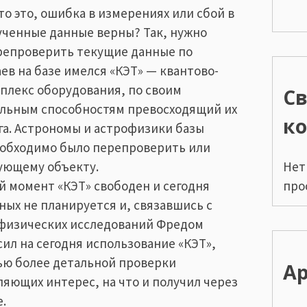
то это, ошибка в измерениях или сбой в
ученные данные верны? Так, нужно
репроверить текущие данные по
аев на базе имелся «КЭТ» — квантово-
плекс оборудования, по своим
С
льным способностям превосходящий их
к
а. Астрономы и астрофизики базы
необходимо было перепроверить или
Нет
ующему объекту.
про
й момент «КЭТ» свободен и сегодня
ных не планируется и, связавшись с
офизических исследований Фредом
ил на сегодня использование «КЭТ»,
ью более детальной проверки
А
яющих интерес, на что и получил через
.