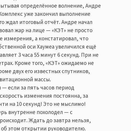
спытывая определённое волнение, Андре
 Комплекс уже закончил выполнение
го ждал итоговый отчёт. Андре начал
вовал жар на лице — «КЭТ» не просто
 измерения, а констатировал, что
бственной оси Хаумеа увеличился ещё
авляет 3 часа 55 минут 6 секунд. При не
рах. Кроме того, «КЭТ» ожидаемо не
роме двух его известных спутников,
витационной массы.
 — если за пять часов период
 скорость изменения постоянна, за
чти на 10 секунд! Это не мыслимо!
ерь внутренне похолодел — с
роисходит. Ждать до завтра нельзя,
об этом открытии руководителю.