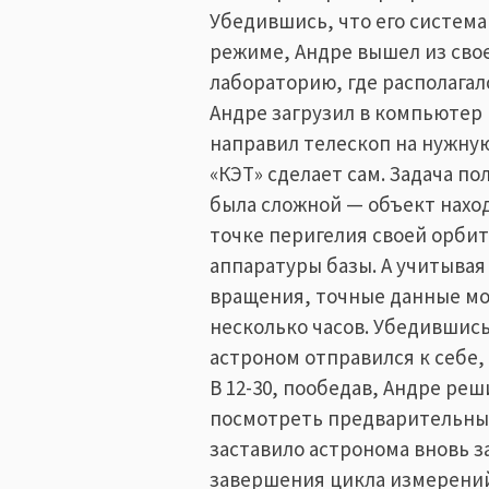
Убедившись, что его систем
режиме, Андре вышел из сво
лабораторию, где располагал
Андре загрузил в компьютер
направил телескоп на нужную
«КЭТ» сделает сам. Задача п
была сложной — объект нахо
точке перигелия своей орбит
аппаратуры базы. А учитывая
вращения, точные данные мо
несколько часов. Убедившись
астроном отправился к себе,
В 12-30, пообедав, Андре реш
посмотреть предварительны
заставило астронома вновь з
завершения цикла измерений