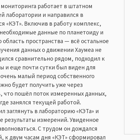
а мониторинга работает в штатном
ей лаборатории и направился в
ся «КЭТ». Включив в работу комплекс,
 необходимые данные по планетоиду и
 область пространства — всё остальное
олучения данных о движении Хаумеа не
дился сравнительно рядом, подходил к
ы и еще почти сутки был виден для
 очень малый период собственного
жно будет получить уже через
, что пошёл поток измеренных данных,
 где занялся текущей работой.
ил заглянуть в лабораторию «КЭТа» и
е результаты измерений. Увиденное
аволноваться. С трудом он дождался
, к двум часам дня «КЭТ» сформировал