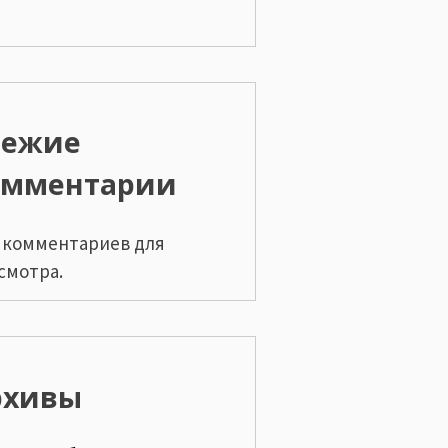
вежие
омментарии
 комментариев для
смотра.
рхивы